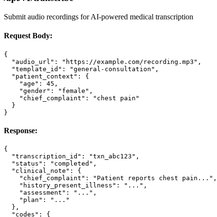
Submit audio recordings for AI-powered medical transcription
Request Body:
{

  "audio_url": "https://example.com/recording.mp3",

  "template_id": "general-consultation",

  "patient_context": {

    "age": 45,

    "gender": "female",

    "chief_complaint": "chest pain"

  }

}
Response:
{

  "transcription_id": "txn_abc123",

  "status": "completed",

  "clinical_note": {

    "chief_complaint": "Patient reports chest pain...",

    "history_present_illness": "...",

    "assessment": "...",

    "plan": "..."

  },

  "codes": {
