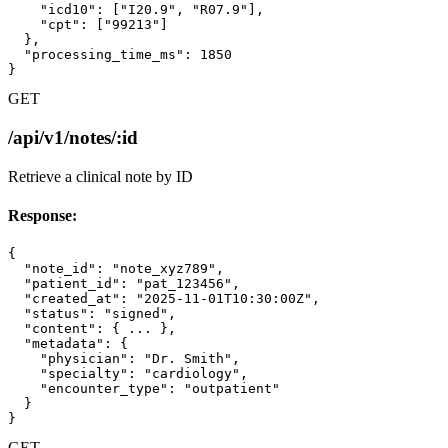
    "icd10": ["I20.9", "R07.9"],

    "cpt": ["99213"]

  },

  "processing_time_ms": 1850

}
GET
/api/v1/notes/:id
Retrieve a clinical note by ID
Response:
{

  "note_id": "note_xyz789",

  "patient_id": "pat_123456",

  "created_at": "2025-11-01T10:30:00Z",

  "status": "signed",

  "content": { ... },

  "metadata": {

    "physician": "Dr. Smith",

    "specialty": "cardiology",

    "encounter_type": "outpatient"

  }

}
GET