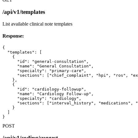
/api/v1/templates
List available clinical note templates
Response:
{

  "templates": [

    {

      "id": "general-consultation",

      "name": "General Consultation",

      "specialty": "primary-care",

      "sections": ["chief_complaint", "hpi", "ros", "ex
    },

    {

      "id": "cardiology-followup",

      "name": "Cardiology Follow-up",

      "specialty": "cardiology",

      "sections": ["interval_history", "medications", "
    }

  ]

}
POST
/api/v1/coding/suggest