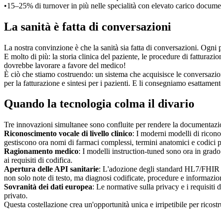
•
15–25% di turnover in più nelle specialità con elevato carico docume
La sanità è fatta di conversazioni
La nostra convinzione è che la sanità sia fatta di conversazioni. Ogni p
E molto di più: la storia clinica del paziente, le procedure di fatturazi
dovrebbe lavorare a favore del medico!
È ciò che stiamo costruendo: un sistema che acquisisce le conversazion
per la fatturazione e sintesi per i pazienti. E li consegniamo esattamen
Quando la tecnologia colma il divario
Tre innovazioni simultanee sono confluite per rendere la documentazion
Riconoscimento vocale di livello clinico
: I moderni modelli di ricono
gestiscono ora nomi di farmaci complessi, termini anatomici e codici pr
Ragionamento medico
: I modelli instruction-tuned sono ora in grad
ai requisiti di codifica.
Apertura delle API sanitarie
: L'adozione degli standard HL7/FHIR st
non solo note di testo, ma diagnosi codificate, procedure e informazion
Sovranità dei dati europea
: Le normative sulla privacy e i requisiti 
privato.
Questa costellazione crea un'opportunità unica e irripetibile per ricostrui