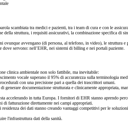
ntale
arola scambiata tra medici e pazienti, tra i team di cura e con le assicur
one della struttura, i requisiti assicurativi, la combinazione specifica di
i ovunque avvengano (di persona, al telefono, in video), le struttura e
te dove servono: nell’EHR, nei sistemi di billing e nei portali paziente.
e clinica ambientale non solo fattibile, ma inevitabile:
scimento vocale superano il 95% di accuratezza sulla terminologia medica
ocedurali con una precisione pari a quella dei trascrittori umani.
o di generare documentazione strutturata e clinicamente appropriata, man
a accelerando in tutta Europa. I fornitori di EHR stanno aprendo percors
i di fatturazione direttamente nei campi appropriati.
di residenza dei dati stanno creando vantaggi competitivi per le soluzioni
re l'infrastruttura dati della sanità.