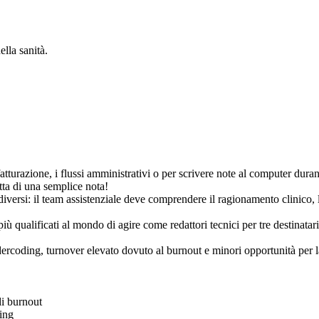
lla sanità.
atturazione, i flussi amministrativi o per scrivere note al computer duran
tta di una semplice nota!
versi: il team assistenziale deve comprendere il ragionamento clinico, l'
 più qualificati al mondo di agire come redattori tecnici per tre destin
coding, turnover elevato dovuto al burnout e minori opportunità per la 
di burnout
ing