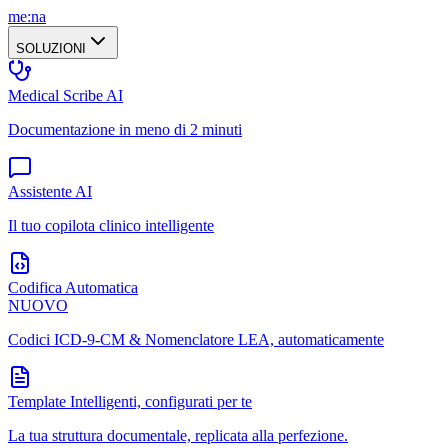
me:na
SOLUZIONI
Medical Scribe AI
Documentazione in meno di 2 minuti
Assistente AI
Il tuo copilota clinico intelligente
Codifica Automatica
NUOVO
Codici ICD-9-CM & Nomenclatore LEA, automaticamente
Template Intelligenti, configurati per te
La tua struttura documentale, replicata alla perfezione.