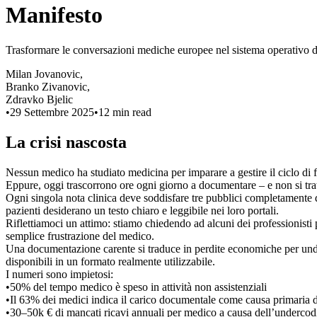
Manifesto
Trasformare le conversazioni mediche europee nel sistema operativo de
Milan Jovanovic
,
Branko Zivanovic
,
Zdravko Bjelic
•
29 Settembre 2025
•
12
min read
La crisi nascosta
Nessun medico ha studiato medicina per imparare a gestire il ciclo di f
Eppure, oggi trascorrono ore ogni giorno a documentare – e non si tra
Ogni singola nota clinica deve soddisfare tre pubblici completamente di
pazienti desiderano un testo chiaro e leggibile nei loro portali.
Riflettiamoci un attimo: stiamo chiedendo ad alcuni dei professionisti
semplice frustrazione del medico.
Una documentazione carente si traduce in perdite economiche per under
disponibili in un formato realmente utilizzabile.
I numeri sono impietosi:
•
50% del tempo medico è speso in attività non assistenziali
•
Il 63% dei medici indica il carico documentale come causa primaria 
•
30–50k € di mancati ricavi annuali per medico a causa dell’undercod