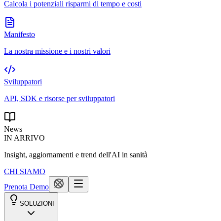
Calcola i potenziali risparmi di tempo e costi
Manifesto
La nostra missione e i nostri valori
Sviluppatori
API, SDK e risorse per sviluppatori
News
IN ARRIVO
Insight, aggiornamenti e trend dell'AI in sanità
CHI SIAMO
Prenota Demo
SOLUZIONI